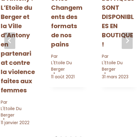
L’Etoile du
Changem
SONT
Berger et
ents des
DISPONIBL
la Ville
formats
ES EN
d’Antony
de nos
BOUTIQUE
en
pains
!
partenari
Par
Par
at contre
L'Etoile Du
L'Etoile Du
Berger
Berger
la violence
11 août 2021
31 mars 2023
faites aux
femmes
Par
L'Etoile Du
Berger
11 janvier 2022