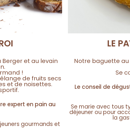
ROI
LE P
u Berger et au levain
Notre baguette au
n.
urmand !
Se c
élange de fruits secs
s et de noisettes.
Le conseil de dégus
sportif.
re expert en pain au
Se marie avec tous ty
déjeuner ou pour acco
la gas
déjeuners gourmands et