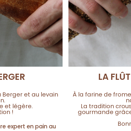
BERGER
LA FLÛ
u Berger et au levain
À la farine de frome
n.
n
e et légère.
La tradition crou
ion !
gourmande grâce 
Bonn
re expert en pain au